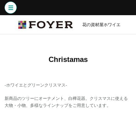
コ
ン
テ
ン
花の資材屋ホワイエ
ツ
へ
ス
キ
Christamas
ッ
プ
(Enter
を
-ホワイエとグリーンクリスマス-
押
す)
新商品のツリーにオーナメント、白樺花器。クリスマスに使える
大物・小物、多様なラインナップをご用意しています。