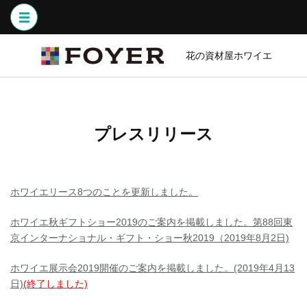
コ
ン
テ
ン
花の資材屋ホワイエ
ツ
へ
ス
キ
プレスリリース
ッ
プ
(Enter
を
ホワイエリース8つのことを更新しました。
押
す)
ホワイエ秋ギフトショー2019のご案内を掲載しました。第88回東
京インターナショナル・ギフト・ショー秋2019（2019年8月2日)
ホワイエ展示会2019開催のご案内を掲載しました。(2019年4月13
日)
(終了しました)