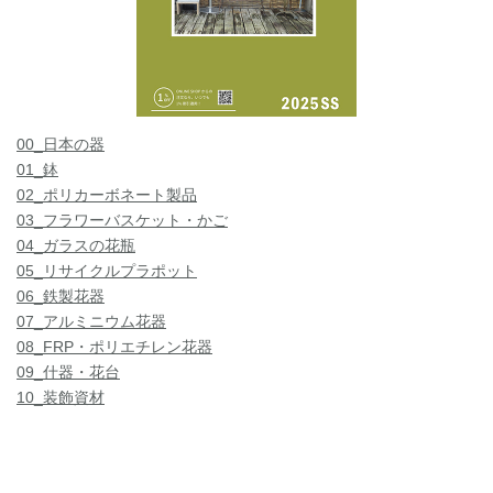
00_日本の器
01_鉢
02_ポリカーボネート製品
03_フラワーバスケット・かご
04_ガラスの花瓶
05_リサイクルプラポット
06_鉄製花器
07_アルミニウム花器
08_FRP・ポリエチレン花器
09_什器・花台
10_装飾資材