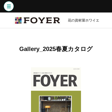
コ
ン
テ
ン
花の資材屋ホワイエ
ツ
へ
ス
キ
Gallery_2025春夏カタログ
ッ
プ
(Enter
を
押
す)