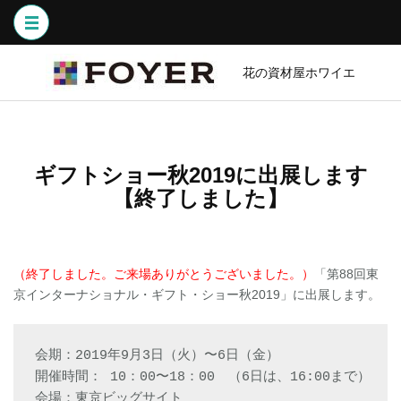
コ
ン
テ
ン
花の資材屋ホワイエ
ツ
へ
ス
キ
ギフトショー秋2019に出展します
ッ
【終了しました】
プ
(Enter
を
押
（終了しました。ご来場ありがとうございました。）
「第88回東
す)
京インターナショナル・ギフト・ショー秋2019」に出展します。
会期：2019年9月3日（火）〜6日（金）

開催時間： 10：00〜18：00　（6日は、16:00まで）

会場：東京ビッグサイト
