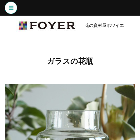
コ
ン
テ
ン
花の資材屋ホワイエ
ツ
へ
ス
キ
ガラスの花瓶
ッ
プ
(Enter
を
押
す)