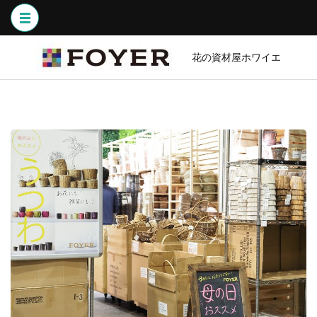
コ
ン
テ
ン
花の資材屋ホワイエ
ツ
へ
ス
キ
ッ
プ
(Enter
を
押
す)