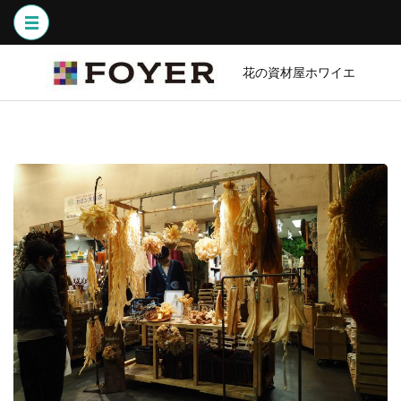
コ
ン
テ
ン
花の資材屋ホワイエ
ツ
へ
ス
キ
ッ
プ
(Enter
を
押
す)