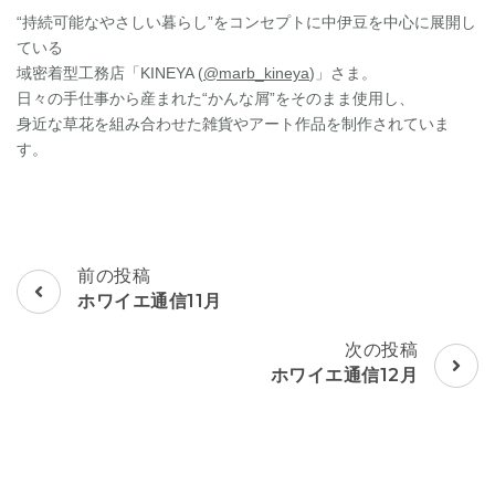
“持続可能なやさしい暮らし”をコンセプトに中伊豆を中心に展開し
ている
域密着型工務店「KINEYA (
@marb_kineya
)」さま。
日々の手仕事から産まれた“かんな屑”をそのまま使用し、
身近な草花を組み合わせた雑貨やアート作品を制作されていま
す。
投
前の投稿
稿
ホワイエ通信11月
ナ
ビ
次の投稿
ゲ
ホワイエ通信12月
ー
シ
ョ
ン