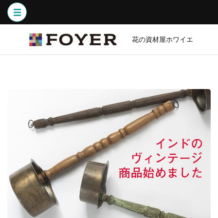
コ
ン
テ
ン
花の資材屋ホワイエ
ツ
へ
ス
キ
ッ
プ
(Enter
を
押
す)